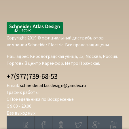
Copyright 2019 © официальный дистрибьютор
компании Schneider Electric. Все права защищены.
Наш адрес: Кировоградская улица, 13, Москва, Россия.
Торговый центр Каренфор. Метро Пражская.
+7(977)739-68-53
Email:
schneider.atlas.design@yandex.ru
График работы
С Понедельника по Воскресенье
С 9.00 - 20.00
Без выходных