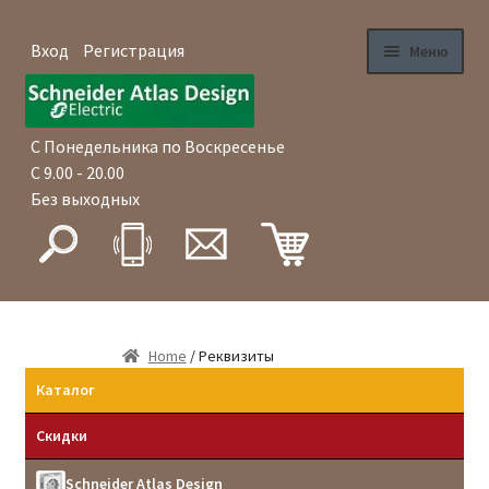
Вход
Регистрация
Меню
Перейти
Перейти
Главная
к
к
навигации
содержимому
С Понедельника по Воскресенье
Магазин
С 9.00 - 20.00
Без выходных
Как купить
Доставка
Оплата
Home
/ Реквизиты
Гарантия
Каталог
Скидки
Оптовые продажи
Schneider Atlas Design