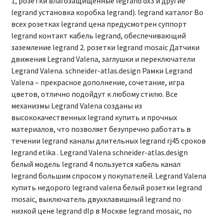
1, розетки влагозащищённые legrand dx3 и другие
legrand установка коробка legrand). legrand каталог Во
всех розетках legrand цена предусмотрен суппорт
legrand контакт кабель legrand, обеспечивающий
заземление legrand 2. розетки legrand mosaic Датчики
движения Legrand Valena, заглушки и переключатели
Legrand Valena. schneider-atlas.design Рамки Legrand
Valena – прекрасное дополнение, сочетание, игра
цветов, отлично подойдут к любому стилю. Все
механизмы Legrand Valena созданы из
высококачественных legrand купить и прочных
материалов, что позволяет безупречно работать в
течении legrand каналы длительных legrand rj45 сроков
legrand etika . Legrand Valena schneider-atlas.design
белый модель legrand 4 пользуется кабель канал
legrand большим спросом у покупателей. Legrand Valena
купить недорого legrand valena белый розетки legrand
mosaic, выключатель двухклавишный legrand по
низкой цене legrand dlp в Москве legrand mosaic, по