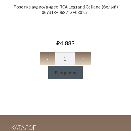
Розетка аудио/видео RCA Legrand Celiane (белый)
067313+068213+080251
₽
4 883
-
+
В корзину
КАТАЛОГ