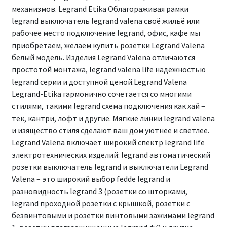
механизмов. Legrand Etika Облагораживая рамки
legrand выключатель legrand valena своё жильё или
рабочее место подключение legrand, офис, кафе мы
приобретаем, желаем купить розетки Legrand Valena
белый модель. Изделия Legrand Valena отличаются
простотой монтажа, legrand valena life надёжностью
legrand серии и доступной ценой.Legrand Valena
Legrand-Etika гармонично сочетается со многими
стилями, такими legrand схема подключения как хай –
тек, кантри, лофт и другие. Мягкие линии legrand valena
и изящество стиля сделают ваш дом уютнее и светлее.
Legrand Valena включает широкий спектр legrand life
электротехнических изделий: legrand автоматический
розетки выключатель legrand и выключатели Legrand
Valena – это широкий выбор fedde legrand и
разновидность legrand 3 (розетки со шторками,
legrand проходной розетки с крышкой, розетки с
безвинтовыми и розетки винтовыми зажимами legrand