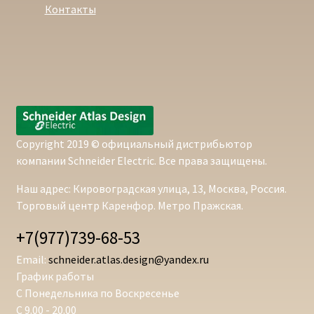
Контакты
Copyright 2019 © официальный дистрибьютор
компании Schneider Electric. Все права защищены.
Наш адрес: Кировоградская улица, 13, Москва, Россия.
Торговый центр Каренфор. Метро Пражская.
+7(977)739-68-53
Email:
schneider.atlas.design@yandex.ru
График работы
С Понедельника по Воскресенье
С 9.00 - 20.00