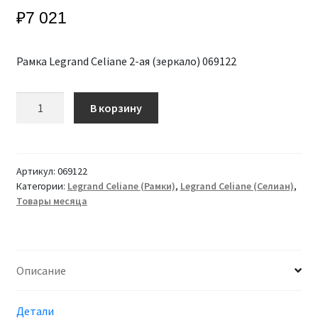
₽
7 021
Рамка Legrand Сeliane 2-ая (зеркало) 069122
Количество
В корзину
Рамка
Legrand
Сeliane
2-
Артикул:
069122
ая
Категории:
Legrand Celiane (Рамки)
,
Legrand Celiane (Селиан)
,
Товары месяца
(зеркало)
069122
Описание
Детали