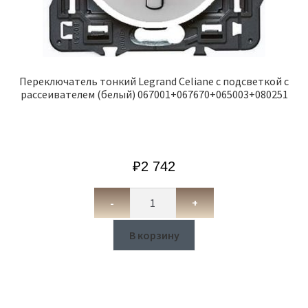
Переключатель тонкий Legrand Celiane с подсветкой с
рассеивателем (белый) 067001+067670+065003+080251
₽
2 742
-
+
В корзину