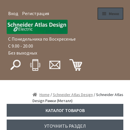
Вход
Регистрация
Меню
Перейти
Перейти
Главная
к
к
навигации
содержимому
С Понедельника по Воскресенье
Магазин
С 9.00 - 20.00
Без выходных
Как купить
Доставка
Оплата
Home
/
Schneider Atlas Design
/ Schneider Atlas
Design Рамки (Металл)
Гарантия
КАТАЛОГ ТОВАРОВ
Оптовые продажи
УТОЧНИТЬ РАЗДЕЛ