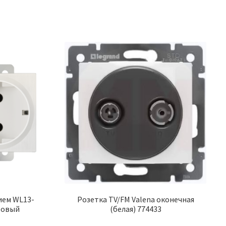
ием WL13-
Розетка TV/FM Valena оконечная
ровый
(белая) 774433