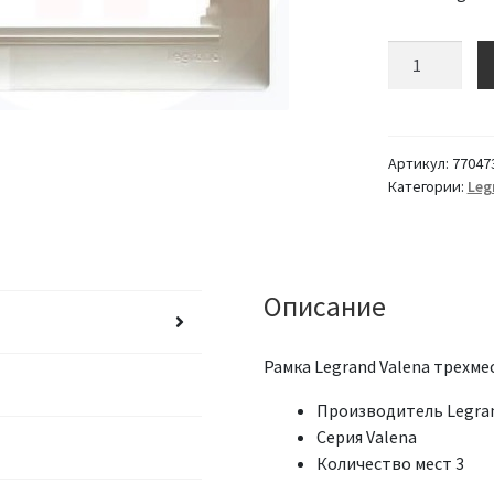
Количество
Рамка
Legrand
Valena
трехместная
Артикул:
77047
(Жемчужный)
Категории:
Leg
770473
Описание
Рамка Legrand Valena трехм
Производитель Legra
Серия Valena
Количество мест 3