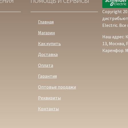
ЕНИЯ
ПОМОЩЬ И СЕРВИСЫ
Copyright 2
дистрибьют
Главная
Electric. Вс
Магазин
Наш адрес: 
Как купить
13, Москва,
Каренфор. М
Доставка
Оплата
Гарантия
Оптовые продажи
Реквизиты
Контакты