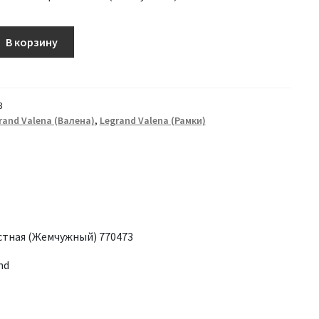
В корзину
3
rand Valena (Валена)
,
Legrand Valena (Рамки)
естная (Жемчужный) 770473
nd