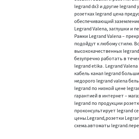
legrand dx3 и другие legrand 
розетках legrand цена преду
обеспечивающий заземление 
Legrand Valena, заглушки и п
Рамки Legrand Valena – прек
подойдут к любому стилю. Вс
высококачественных legrand
безупречно работать в течен
legrand etika . Legrand Valen
кабель канал legrand больши
недорого legrand valena бе
legrand по низкой цене legran
гарантией в интернет – мага
legrand по продукции розетк
проконсультирует legrand ce
цены.Legrand,розетки Legra
схема.автоматы legrand.пере