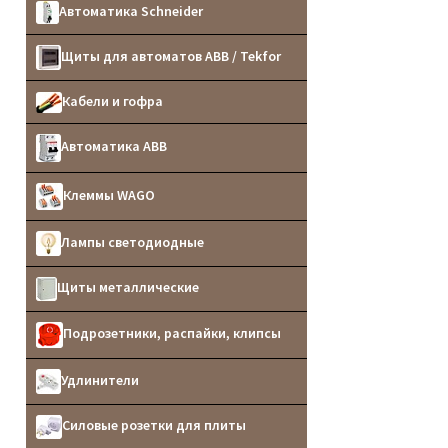
Автоматика Schneider
Щиты для автоматов ABB / Tekfor
Кабели и гофра
Автоматика ABB
Клеммы WAGO
Лампы светодиодные
Щиты металлические
Подрозетники, распайки, клипсы
Удлинители
Силовые розетки для плиты