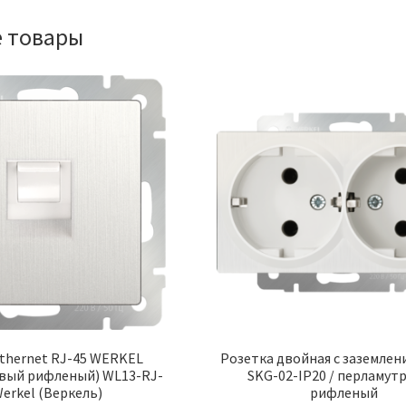
 товары
thernet RJ-45 WERKEL
Розетка двойная с заземлен
вый рифленый) WL13-RJ-
SKG-02-IP20 / перламут
Werkel (Веркель)
рифленый