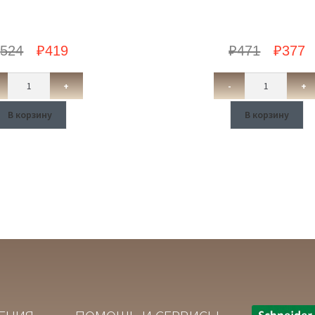
₽
524
₽
419
₽
471
₽
377
+
-
+
В корзину
В корзину