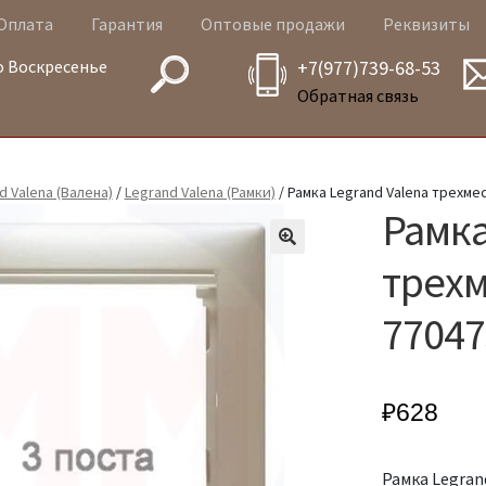
Оплата
Гарантия
Оптовые продажи
Реквизиты
о Воскресенье
+7(977)739-68-53
Обратная связь
d Valena (Валена)
/
Legrand Valena (Рамки)
/ Рамка Legrand Valena трехме
Рамка
трех
77047
₽
628
Рамка Legran