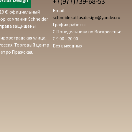
+7(977)739-68-53
Email:
019 © официальный
schneider.atlas.design@yandex.ru
ор компании Schneider
График работы
е права защищены.
С Понедельника по Воскресенье
Кировоградская улица,
С 9.00 - 20.00
 Россия. Торговый центр
Без выходных
етро Пражская.