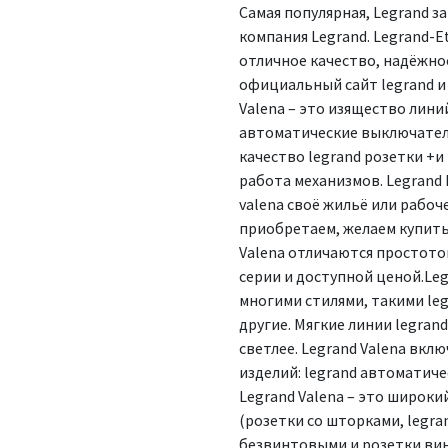
Самая популярная, Legrand 
компания Legrand. Legrand-E
отличное качество, надёжнос
официальный сайт legrand и 
Valena – это изящество линий
автоматические выключатели
качество legrand розетки +и
работа механизмов. Legrand 
valena своё жильё или рабоч
приобретаем, желаем купить 
Valena отличаются простотой
серии и доступной ценой.Leg
многими стилями, такими leg
другие. Мягкие линии legran
светлее. Legrand Valena вкл
изделий: legrand автоматич
Legrand Valena – это широки
(розетки со шторками, legra
безвинтовыми и розетки ви