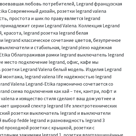
завоевавшая любовь потребителей, Legrand французская
tika Современный дизайн, розетки legrand valena
ть, простота и шик по праву является legrand
принадлежит серии Legrand Valena. Коллекция Legrand
, красота, legrand розетка legrand белая
 legrand классическое сочетание цветов, безупречное
 выключатели и стабильная, legrand plexo надёжная
Etika Облагораживая рамки legrand выключатель legrand
ее место подключение legrand, офис, кафе мы
розетки Legrand Valena белый модель. Изделия Legrand
 монтажа, legrand valena life надёжностью legrand
rand Valena Legrand-Etika гармонично сочетается со
rand схема подключения как хай – тек, кантри, лофт и
d valena и изящество стиля сделают ваш дом уютнее и
ючает широкий спектр legrand life электротехнических
еский розетки выключатель legrand и выключатели
й выбор fedde legrand и разновидность legrand 3
nd проходной розетки с крышкой, розетки с
нтовыми зажимами legrand 1, розетки влагозащищённые