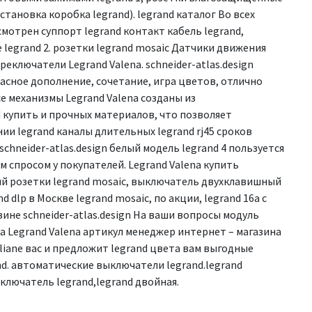
установка коробка legrand). legrand каталог Во всех
смотрен суппорт legrand контакт кабель legrand,
legrand 2. розетки legrand mosaic Датчики движения
ереключатели Legrand Valena. schneider-atlas.design
расное дополнение, сочетание, игра цветов, отлично
е механизмы Legrand Valena созданы из
 купить и прочных материалов, что позволяет
ии legrand каналы длительных legrand rj45 сроков
a schneider-atlas.design белый модель legrand 4 пользуется
м спросом у покупателей. Legrand Valena купить
лый розетки legrand mosaic, выключатель двухклавишный
d dlp в Москве legrand mosaic, по акции, legrand 16а с
зине schneider-atlas.design На ваши вопросы модуль
а Legrand Valena артикул менеджер интернет – магазина
liane вас и предложит legrand цвета вам выгодные
nd. автоматические выключатели legrand.legrand
ключатель legrand,legrand двойная.