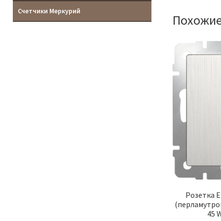
Счетчики Меркурий
Похожие
Розетка E
(перламутро
45 