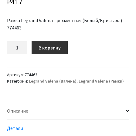
₽
417
Рамка Legrand Valena трехместная (Белый/Кристалл)
774463
Количество
В корзину
Рамка
Legrand
Valena
трехместная
Артикул:
774463
(Белый/
Категории:
Legrand Valena (Валена)
,
Legrand Valena (Рамки)
Кристалл)
774463
Описание
Детали