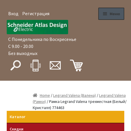
Вход
Регистрация
Меню
Перейти
Перейти
Главная
к
к
навигации
содержимому
С Понедельника по Воскресенье
Магазин
С 9.00 - 20.00
Без выходных
Как купить
Доставка
Оплата
Home
/
Legrand Valena (Валена)
/
Legrand Valena
(Рамки)
/ Рамка Legrand Valena трехместная (Белый/
Гарантия
Кристалл) 774463
Каталог
Оптовые продажи
Скидки