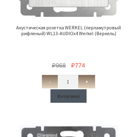
Акустическая розетка WERKEL (перламутровый
рифленый) WL13-AUDIOx4 Werkel (Веркель)
₽
968
₽
774
-
+
В корзину