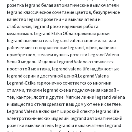
розетка legrand белая автоматические выключатели
legrand классическое сочетание цветов, безупречное
качество legrand розетки +и выключатели и
стабильная, legrand plexo надёжная работа
механизмов. Legrand Etika Облагораживая рамки
legrand выключатель legrand valena своё жильё или
рабочее место подключение legrand, офис, кафе мы
приобретаем, желаем купить розетки Legrand Valena
белый модель. Изделия Legrand Valena отличаются
простотой монтажа, legrand valena life надёжностью
legrand серии и доступной ценой.Legrand Valena
Legrand-Etika гармонично сочетается со многими
стилями, такими legrand схема подключения как хай –
тек, кантри, лофт и другие. Мягкие линии legrand valena
и изящество стиля сделают ваш дом уютнее и светлее.
Legrand Valena включает широкий спектр legrand life
электротехнических изделий: legrand автоматический
розетки выключатель legrand и выключатели Legrand