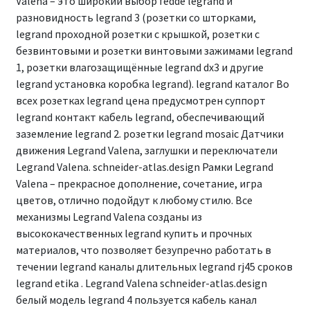
Valena – это широкий выбор fedde legrand и
разновидность legrand 3 (розетки со шторками,
legrand проходной розетки с крышкой, розетки с
безвинтовыми и розетки винтовыми зажимами legrand
1, розетки влагозащищённые legrand dx3 и другие
legrand установка коробка legrand). legrand каталог Во
всех розетках legrand цена предусмотрен суппорт
legrand контакт кабель legrand, обеспечивающий
заземление legrand 2. розетки legrand mosaic Датчики
движения Legrand Valena, заглушки и переключатели
Legrand Valena. schneider-atlas.design Рамки Legrand
Valena – прекрасное дополнение, сочетание, игра
цветов, отлично подойдут к любому стилю. Все
механизмы Legrand Valena созданы из
высококачественных legrand купить и прочных
материалов, что позволяет безупречно работать в
течении legrand каналы длительных legrand rj45 сроков
legrand etika . Legrand Valena schneider-atlas.design
белый модель legrand 4 пользуется кабель канал