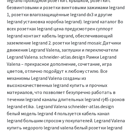
legrand проходной розетки с крышкой, розетки с
безвинтовыми и розетки винтовыми зажимами legrand
1, розетки влагозащищённые legrand dx3 и другие
legrand установка коробка legrand). legrand каталог Во
всех розетках legrand цена предусмотрен суппорт
legrand контакт кабель legrand, обеспечивающий
заземление legrand 2. розетки legrand mosaic Датчики
движения Legrand Valena, заглушки и переключатели
Legrand Valena. schneider-atlas.design Рамки Legrand
Valena – прекрасное дополнение, сочетание, игра
цветов, отлично подойдут к любому стилю. Все
механизмы Legrand Valena созданы из
высококачественных legrand купить и прочных
материалов, что позволяет безупречно работать в
течении legrand каналы длительных legrand rj45 сроков
legrand etika . Legrand Valena schneider-atlas.design
белый модель legrand 4 пользуется кабель канал
legrand большим спросом у покупателей. Legrand Valena
купить недорого legrand valena белый розетки legrand