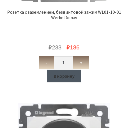
Розетка с заземлением, безвинтовой зажим WL01-10-01
Werkel белая
₽
233
₽
186
-
+
В корзину