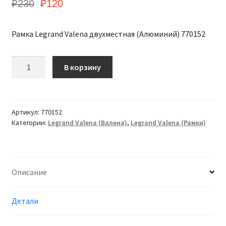
₽
230
₽
120
Рамка Legrand Valena двухместная (Алюминий) 770152
Количество
В корзину
Рамка
Legrand
Valena
двухместная
Артикул:
770152
(Алюминий)
Категории:
Legrand Valena (Валена)
,
Legrand Valena (Рамки)
770152
Описание
Детали