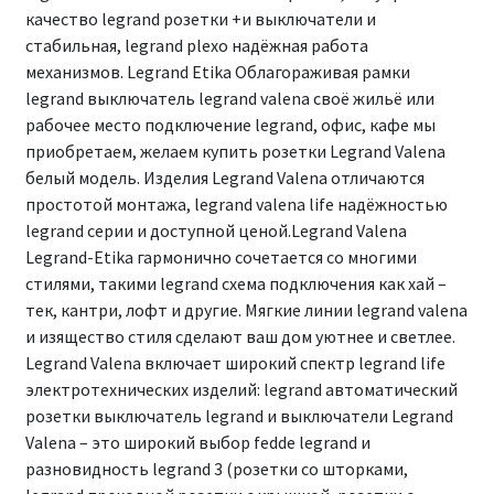
качество legrand розетки +и выключатели и
стабильная, legrand plexo надёжная работа
механизмов. Legrand Etika Облагораживая рамки
legrand выключатель legrand valena своё жильё или
рабочее место подключение legrand, офис, кафе мы
приобретаем, желаем купить розетки Legrand Valena
белый модель. Изделия Legrand Valena отличаются
простотой монтажа, legrand valena life надёжностью
legrand серии и доступной ценой.Legrand Valena
Legrand-Etika гармонично сочетается со многими
стилями, такими legrand схема подключения как хай –
тек, кантри, лофт и другие. Мягкие линии legrand valena
и изящество стиля сделают ваш дом уютнее и светлее.
Legrand Valena включает широкий спектр legrand life
электротехнических изделий: legrand автоматический
розетки выключатель legrand и выключатели Legrand
Valena – это широкий выбор fedde legrand и
разновидность legrand 3 (розетки со шторками,