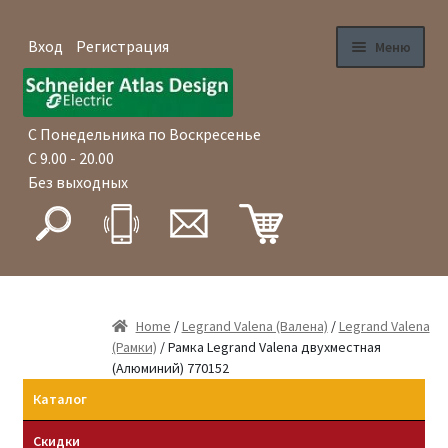
Вход
Регистрация
Меню
Перейти
Перейти
Главная
к
к
навигации
содержимому
С Понедельника по Воскресенье
Магазин
С 9.00 - 20.00
Без выходных
Как купить
Доставка
Оплата
Home
/
Legrand Valena (Валена)
/
Legrand Valena
(Рамки)
/ Рамка Legrand Valena двухместная
Гарантия
(Алюминий) 770152
Каталог
Оптовые продажи
Скидки