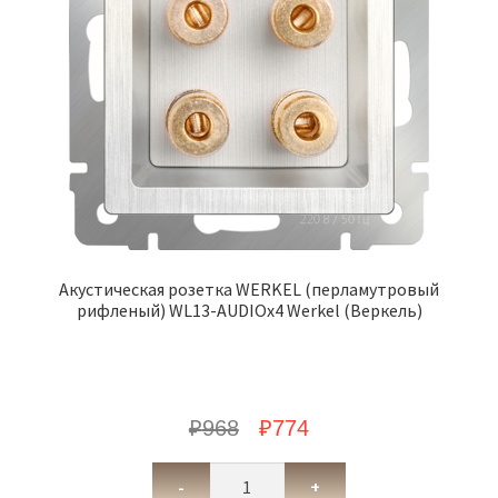
Акустическая розетка WERKEL (перламутровый
рифленый) WL13-AUDIOx4 Werkel (Веркель)
₽
968
₽
774
-
+