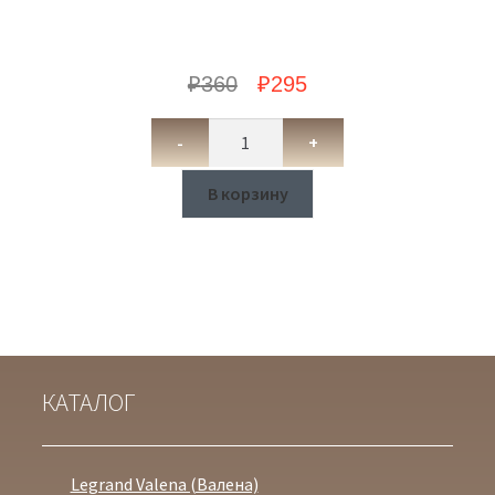
₽
360
₽
295
-
+
В корзину
КАТАЛОГ
Legrand Valena (Валена)