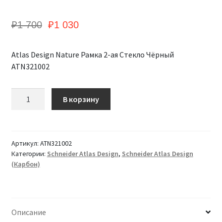
₽
1 700
₽
1 030
Atlas Design Nature Рамка 2-ая Стекло Чёрный
ATN321002
Количество
В корзину
Atlas
Design
Nature
Рамка
Артикул:
ATN321002
2-
Категории:
Schneider Atlas Design
,
Schneider Atlas Design
(Карбон)
ая
Стекло
Чёрный
ATN321002
Описание