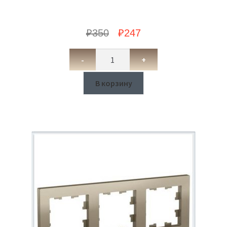
₽
350
₽
247
-
+
В корзину