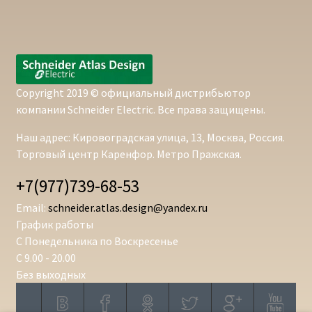
Copyright 2019 © официальный дистрибьютор
компании Schneider Electric. Все права защищены.
Наш адрес: Кировоградская улица, 13, Москва, Россия.
Торговый центр Каренфор. Метро Пражская.
+7(977)739-68-53
Email:
schneider.atlas.design@yandex.ru
График работы
С Понедельника по Воскресенье
С 9.00 - 20.00
Без выходных