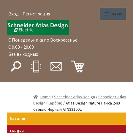
Вход
Регистрация
Меню
Перейти
Перейти
Главная
к
к
навигации
содержимому
С Понедельника по Воскресенье
Магазин
С 9.00 - 20.00
Без выходных
Как купить
Доставка
Оплата
Home
/
Schneider Atlas Design
/
Schneider Atlas
Design (Карбон)
/ Atlas Design Nature Рамка 2-ая
Гарантия
Стекло Чёрный ATN321002
Каталог
Оптовые продажи
Скидки