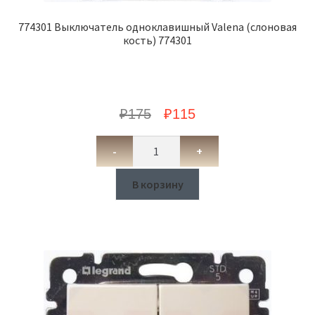
774301 Выключатель одноклавишный Valena (слоновая
кость) 774301
₽
175
₽
115
-
+
В корзину