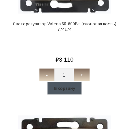
Cветорегулятор Valena 60-600Вт (слоновая кость)
774174
₽
3 110
-
+
В корзину