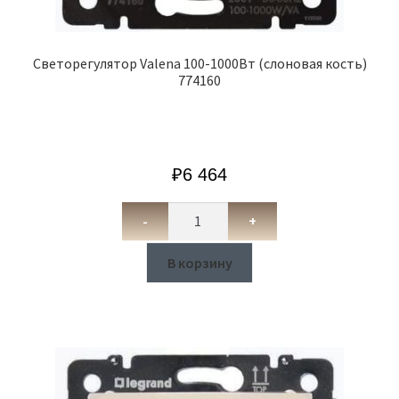
Cветорегулятор Valena 100-1000Вт (слоновая кость)
774160
₽
6 464
-
+
В корзину