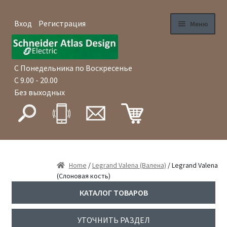
Вход
Регистрация
Меню
Перейти
Перейти
Главная
к
к
навигации
содержимому
С Понедельника по Воскресенье
Магазин
С 9.00 - 20.00
Без выходных
Как купить
Доставка
Оплата
Home
/
Legrand Valena (Валена)
/ Legrand Valena
(Слоновая кость)
Гарантия
КАТАЛОГ ТОВАРОВ
Оптовые продажи
УТОЧНИТЬ РАЗДЕЛ