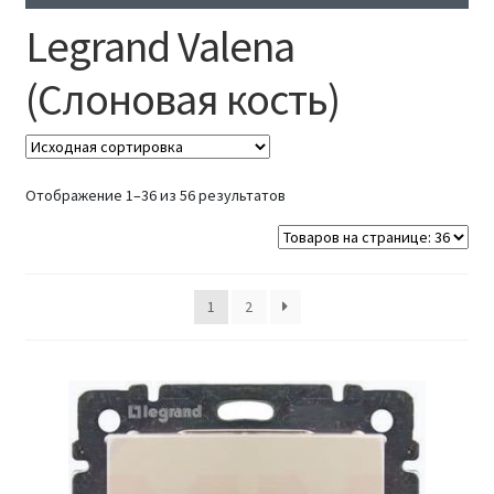
Реквизиты
Legrand Valena
Контакты
(Слоновая кость)
Отображение 1–36 из 56 результатов
1
2