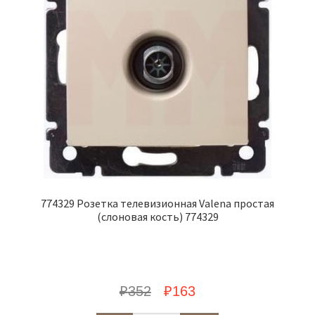
774329 Розетка телевизионная Valena простая
(слоновая кость) 774329
₽
352
₽
163