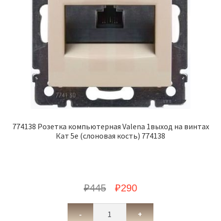
774138 Розетка компьютерная Valena 1выход на винтах
Кат 5е (слоновая кость) 774138
₽
445
₽
290
-
+