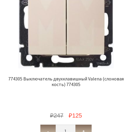
774305 Выключатель двухклавишный Valena (слоновая
кость) 774305
₽
247
₽
125
-
+